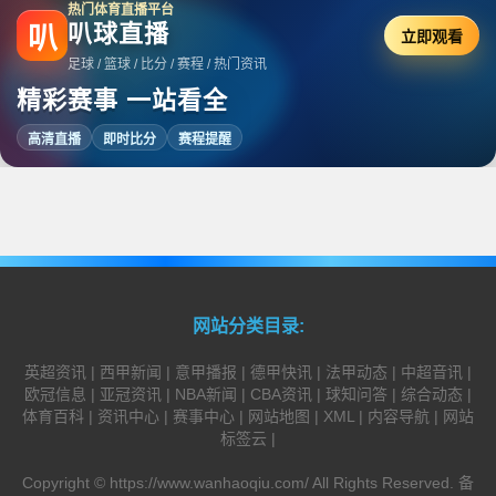
热门体育直播平台
叭球直播
叭
立即观看
足球 / 篮球 / 比分 / 赛程 / 热门资讯
精彩赛事 一站看全
高清直播
即时比分
赛程提醒
网站分类目录:
英超资讯
|
西甲新闻
|
意甲播报
|
德甲快讯
|
法甲动态
|
中超音讯
|
欧冠信息
|
亚冠资讯
|
NBA新闻
|
CBA资讯
|
球知问答
|
综合动态
|
体育百科
|
资讯中心
|
赛事中心
|
网站地图
|
XML
|
内容导航
|
网站
标签云
|
Copyright ©
https://www.wanhaoqiu.com/
All Rights Reserved. 备