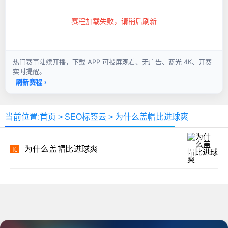
当前位置:
首页
>
SEO标签云
>
为什么盖帽比进球爽
为什么盖帽比进球爽
顶