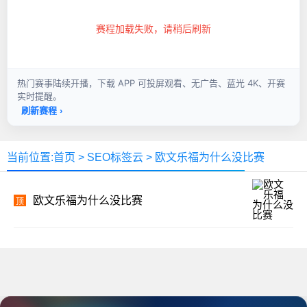
当前位置:
首页
>
SEO标签云
>
欧文乐福为什么没比赛
欧文乐福为什么没比赛
顶