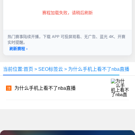
当前位置:
首页
>
SEO标签云
>
为什么手机上看不了nba直播
为什么手机上看不了nba直播
顶