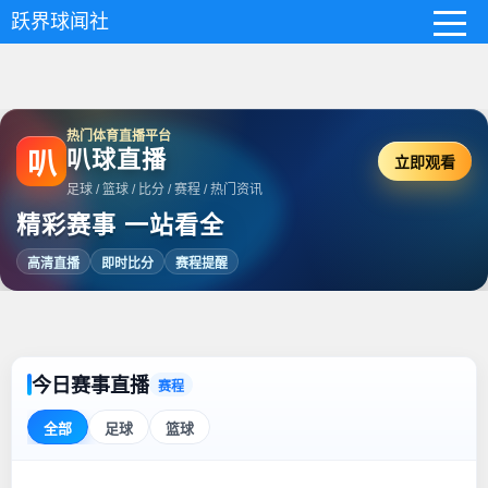
跃界球闻社
热门体育直播平台
叭球直播
叭
立即观看
足球 / 篮球 / 比分 / 赛程 / 热门资讯
精彩赛事 一站看全
高清直播
即时比分
赛程提醒