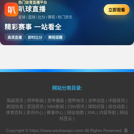
热门体育直播平台
叭球直播
叭
立即观看
足球 / 篮球 / 比分 / 赛程 / 热门资讯
精彩赛事 一站看全
高清直播
即时比分
赛程提醒
网站分类目录:
英超资讯
|
西甲新闻
|
意甲播报
|
德甲快讯
|
法甲动态
|
中超音讯
|
欧冠信息
|
亚冠资讯
|
NBA新闻
|
CBA资讯
|
球知问答
|
综合动态
|
体育百科
|
资讯中心
|
赛事中心
|
网站地图
|
XML
|
内容导航
|
网站
标签云
|
Copyright ©
https://www.wanhaoqiu.com/
All Rights Reserved. 备