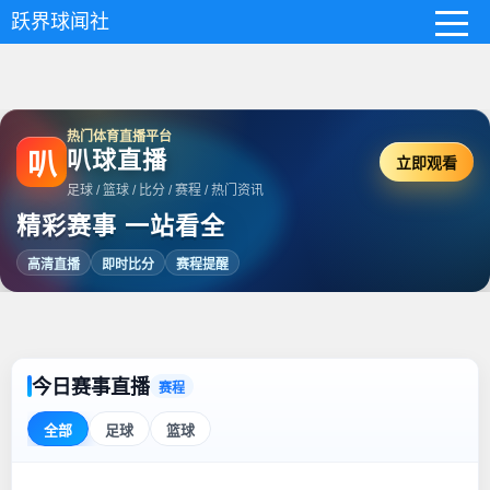
跃界球闻社
热门体育直播平台
叭球直播
叭
立即观看
足球 / 篮球 / 比分 / 赛程 / 热门资讯
精彩赛事 一站看全
高清直播
即时比分
赛程提醒