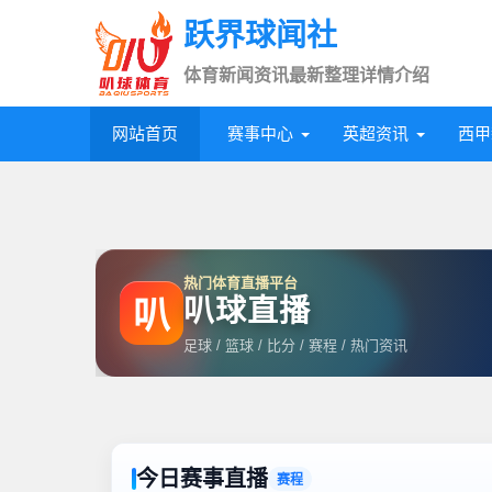
跃界球闻社
体育新闻资讯最新整理详情介绍
网站首页
赛事中心
英超资讯
西甲
热门体育直播平台
叭球直播
叭
足球 / 篮球 / 比分 / 赛程 / 热门资讯