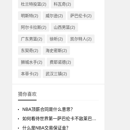
杜兰特投篮(2)
科瓦奇(2)
明斯特(2)
威尔逊(2)
萨巴伦卡(2)
阿尔卡拉斯(2)
山西男篮(2)
广东男篮(2)
徐昕(2)
凯尔特人(2)
东契奇(2)
海史密斯(2)
狮城水手(2)
费耶诺德(2)
本菲卡(2)
武汉三镇(2)
猜你喜欢
NBA顶薪合同是什么意思？
如何看待世界第一萨巴伦卡不敌莱巴金娜?
什么是NBA交易保证金？