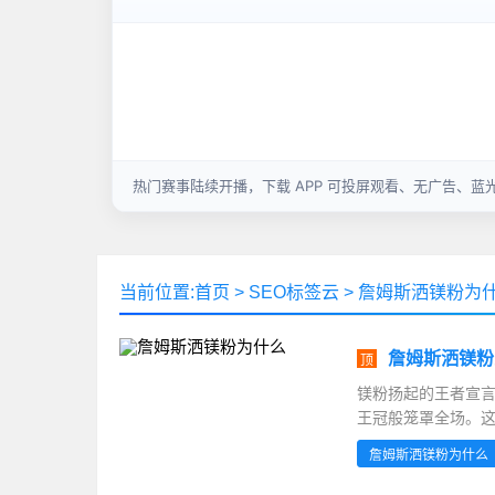
当前位置:
首页
>
SEO标签云
>
詹姆斯洒镁粉为
詹姆斯洒镁粉
顶
镁粉扬起的王者宣言
王冠般笼罩全场。这
识度的个人标志之
詹姆斯洒镁粉为什么
的动作蕴含着职业
2016年克利夫兰诊..