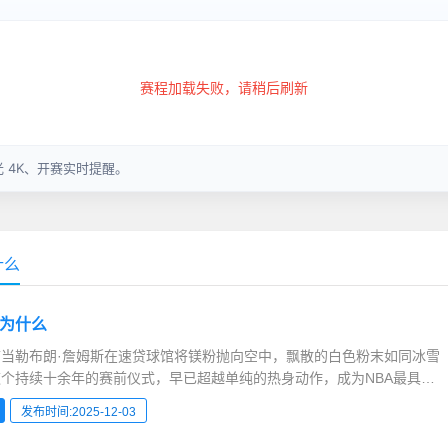
什么
为什么
当勒布朗·詹姆斯在速贷球馆将镁粉抛向空中，飘散的白色粉末如同冰雪
个持续十余年的赛前仪式，早已超越单纯的热身动作，成为NBA最具辨
一。从行为心理学到商业符号学，从球迷互动到媒体传播，这个看似简单
发布时间:2025-12-03
体育时代的文化密码。竞技心理的仪式构建神经科学视角下的专注触发
.