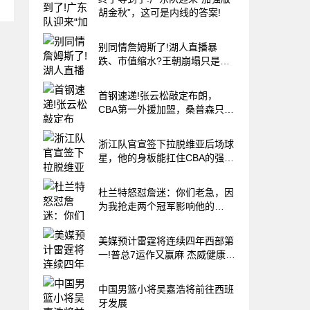
胡金秋”，这可是内线的答案!
别同情詹姆斯了!湖人直播暴
跌、市值缩水?王朝崩塌只是资
本骗局
首钢速递!张云松敲定布朗，
CBA第一外援加盟，桑普森只差
官宣，李楠提前锁定总冠军!
浙江队官宣签下拉脱维亚后场球
星，他的身板能扛住CBA的强度
吗?
杜兰特怒怼詹迷：你们老急，因
为我抢走两个冠军影响他的
GOAT履历
美媒预计雷霆将连续四年西部第
一!普总7运作又赢麻 杰威健康再
冲冠
中国男篮小将吴嘉浩将前往西班
牙发展