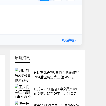
最新资讯
只比刘炜差?郭艾伦若退役难排
CBA后卫历史第二 没MVP是最
大硬伤
正式官宣!王丽丽+李文霞空降山
东女篮，联手张子宇，剑指总冠
军
终于等到了!广东队迎来“加强版