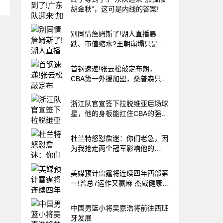
胡金秋”，这可是内线的答案!
别同情詹姆斯了!湖人直播暴
跌、市值缩水?王朝崩塌只是资
本骗局
首钢速递!张云松敲定布朗，
CBA第一外援加盟，桑普森只差
官宣，李楠提前锁定总冠军!
浙江队官宣签下拉脱维亚后场球
星，他的身板能扛住CBA的强度
吗?
杜兰特怒怼詹迷：你们老急，因
为我抢走两个冠军影响他的
GOAT履历
美媒预计雷霆将连续四年西部第
一!普总7运作又赢麻 杰威健康再
冲冠
中国男篮小将吴嘉浩将前往西班
牙发展