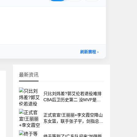
最新资讯
只比刘炜差?郭艾伦若退役难排
CBA后卫历史第二 没MVP是最
大硬伤
正式官宣!王丽丽+李文霞空降山
东女篮，联手张子宇，剑指总冠
军
终于等到了!广东队迎来“加强版