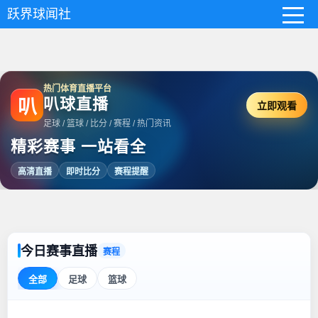
跃界球闻社
热门体育直播平台
叭球直播
叭
立即观看
足球 / 篮球 / 比分 / 赛程 / 热门资讯
精彩赛事 一站看全
高清直播
即时比分
赛程提醒