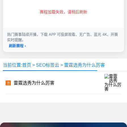
当前位置:
首页
>
SEO标签云
>
雷霆选秀为什么厉害
雷霆选秀为什么厉害
顶