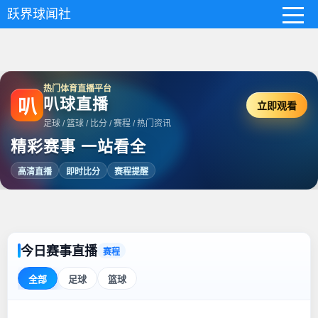
跃界球闻社
热门体育直播平台
叭球直播
叭
立即观看
足球 / 篮球 / 比分 / 赛程 / 热门资讯
精彩赛事 一站看全
高清直播
即时比分
赛程提醒