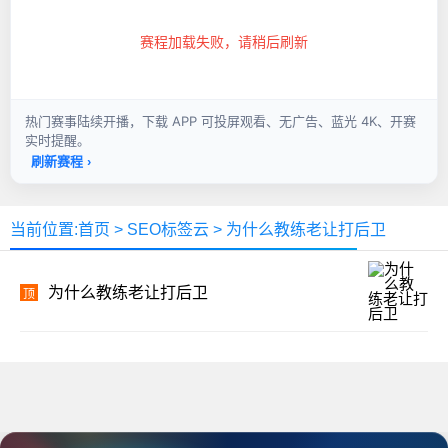
当前位置:
首页
>
SEO标签云
>
为什么教练老让打后卫
为什么教练老让打后卫
顶