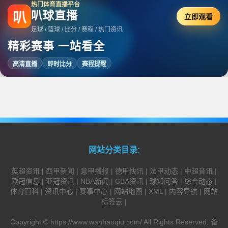
热门体育直播平台
叭球直播
叭
立即观看
足球 / 篮球 / 比分 / 赛程 / 热门资讯
精彩赛事 一站看全
高清直播
即时比分
赛程提醒
网站分类目录:
英超资讯
|
西甲新闻
|
意甲播报
|
德甲快讯
|
法甲动态
|
中超音讯
|
欧冠信息
|
亚冠资讯
|
NBA新闻
|
CBA资讯
|
球知问答
|
综合动态
|
体育百科
|
资讯中心
|
赛事中心
|
网站地图
|
XML
|
内容导航
|
网站
标签云
|
Copyright ©
https://www.wanhaoqiu.com/
All Rights Reserved. 备