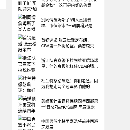
胡金秋”，这可是内线的答案!
别同情詹姆斯了!湖人直播暴
跌、市值缩水?王朝崩塌只是资
本骗局
首钢速递!张云松敲定布朗，
CBA第一外援加盟，桑普森只差
官宣，李楠提前锁定总冠军!
浙江队官宣签下拉脱维亚后场球
星，他的身板能扛住CBA的强度
吗?
杜兰特怒怼詹迷：你们老急，因
为我抢走两个冠军影响他的
GOAT履历
美媒预计雷霆将连续四年西部第
一!普总7运作又赢麻 杰威健康再
冲冠
中国男篮小将吴嘉浩将前往西班
牙发展