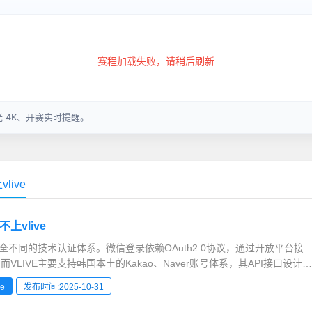
ive
上vlive
完全不同的技术认证体系。微信登录依赖OAuth2.0协议，通过开放平台接
VLIVE主要支持韩国本土的Kakao、Naver账号体系，其API接口设计存
23年韩国通信标准委员会报告显示，本土平台国际接口适配率仅为43%，
e
发布时间:2025-10-31
败率升高。在数据传输层面，微信采用TLS1.3加密标准，而VLIVE仍
..