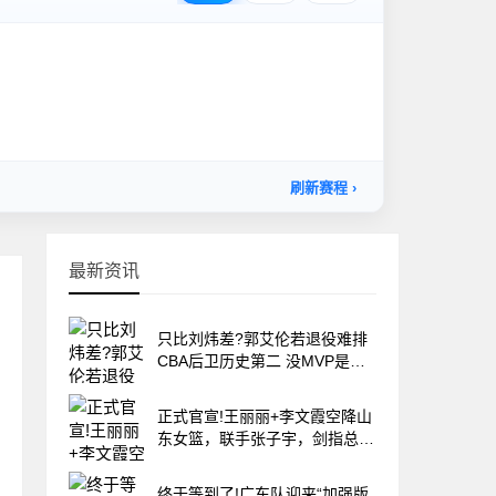
最新资讯
只比刘炜差?郭艾伦若退役难排
CBA后卫历史第二 没MVP是最
大硬伤
正式官宣!王丽丽+李文霞空降山
东女篮，联手张子宇，剑指总冠
军
终于等到了!广东队迎来“加强版