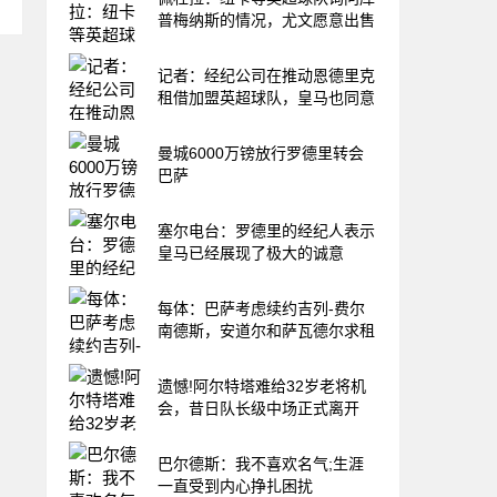
普梅纳斯的情况，尤文愿意出售
记者：经纪公司在推动恩德里克
租借加盟英超球队，皇马也同意
曼城6000万镑放行罗德里转会
巴萨
塞尔电台：罗德里的经纪人表示
皇马已经展现了极大的诚意
每体：巴萨考虑续约吉列-费尔
南德斯，安道尔和萨瓦德尔求租
遗憾!阿尔特塔难给32岁老将机
会，昔日队长级中场正式离开
巴尔德斯：我不喜欢名气;生涯
一直受到内心挣扎困扰