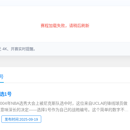
号
选1号
2004年NBA选秀大会上被尼克斯队选中时，这位来自UCLA的锋线球员做
意味深长的决定——选择1号作为自己的战袍编号。这个简单的数字不仅
、奇才等9支球队，更成为其1...
发布时间:2025-09-19