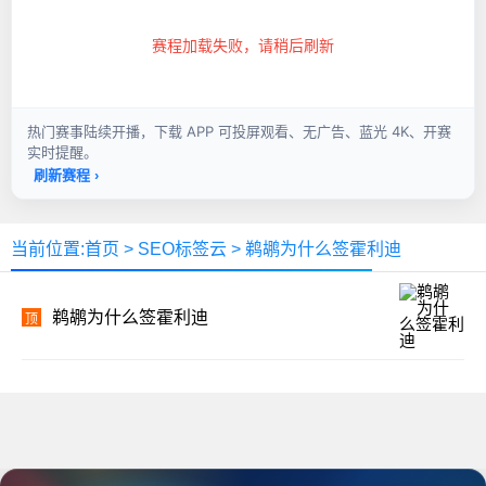
当前位置:
首页
>
SEO标签云
>
鹈鹕为什么签霍利迪
鹈鹕为什么签霍利迪
顶