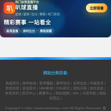
热门体育直播平台
叭球直播
叭
立即观看
足球 / 篮球 / 比分 / 赛程 / 热门资讯
精彩赛事 一站看全
高清直播
即时比分
赛程提醒
网站分类目录:
英超资讯
|
西甲新闻
|
意甲播报
|
德甲快讯
|
法甲动态
|
中超音讯
|
欧冠信息
|
亚冠资讯
|
NBA新闻
|
CBA资讯
|
球知问答
|
综合动态
|
体育百科
|
资讯中心
|
赛事中心
|
网站地图
|
XML
|
内容导航
|
网站
标签云
|
Copyright ©
https://www.wanhaoqiu.com/
All Rights Reserved. 备