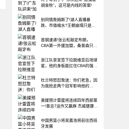
胡金秋”，这可是内线的答案!
别同情詹姆斯了!湖人直播暴
跌、市值缩水?王朝崩塌只是资
本骗局
首钢速递!张云松敲定布朗，
CBA第一外援加盟，桑普森只差
官宣，李楠提前锁定总冠军!
浙江队官宣签下拉脱维亚后场球
星，他的身板能扛住CBA的强度
吗?
杜兰特怒怼詹迷：你们老急，因
为我抢走两个冠军影响他的
GOAT履历
美媒预计雷霆将连续四年西部第
一!普总7运作又赢麻 杰威健康再
冲冠
中国男篮小将吴嘉浩将前往西班
牙发展