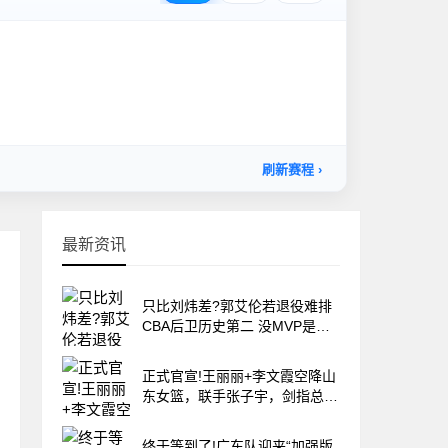
最新资讯
只比刘炜差?郭艾伦若退役难排
CBA后卫历史第二 没MVP是最
大硬伤
正式官宣!王丽丽+李文霞空降山
东女篮，联手张子宇，剑指总冠
军
终于等到了!广东队迎来“加强版