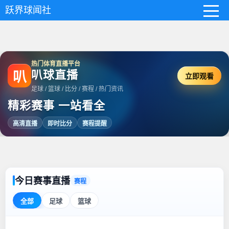
跃界球闻社
热门体育直播平台
叭球直播
叭
立即观看
足球 / 篮球 / 比分 / 赛程 / 热门资讯
精彩赛事 一站看全
高清直播
即时比分
赛程提醒