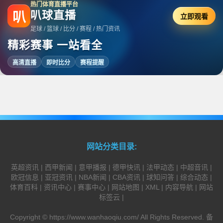
热门体育直播平台
叭球直播
叭
立即观看
足球 / 篮球 / 比分 / 赛程 / 热门资讯
精彩赛事 一站看全
高清直播
即时比分
赛程提醒
网站分类目录:
英超资讯
|
西甲新闻
|
意甲播报
|
德甲快讯
|
法甲动态
|
中超音讯
|
欧冠信息
|
亚冠资讯
|
NBA新闻
|
CBA资讯
|
球知问答
|
综合动态
|
体育百科
|
资讯中心
|
赛事中心
|
网站地图
|
XML
|
内容导航
|
网站
标签云
|
Copyright ©
https://www.wanhaoqiu.com/
All Rights Reserved. 备