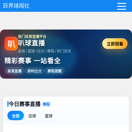
跃界球闻社
热门体育直播平台
叭球直播
叭
立即观看
足球 / 篮球 / 比分 / 赛程 / 热门资讯
精彩赛事 一站看全
高清直播
即时比分
赛程提醒