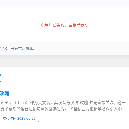
瑰
玫瑰
弈罗斯（Rose）作为英文名，其发音与汉语“玫瑰”并无直接关联。这一
历了复杂的语音适配与意象筛选过程。19世纪西方植物学著作引入中国
a”的发音更接近“罗萨”，但译者最终舍弃了音译的准确性，转而选择“玫瑰”
发布时间:2025-09-16
淀的中文词汇。语言学家王力在《汉语史稿...