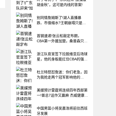
胡金秋”，这可是内线的答案!
别同情詹姆斯了!湖人直播暴
跌、市值缩水?王朝崩塌只是资
本骗局
首钢速递!张云松敲定布朗，
CBA第一外援加盟，桑普森只差
官宣，李楠提前锁定总冠军!
浙江队官宣签下拉脱维亚后场球
星，他的身板能扛住CBA的强度
吗?
杜兰特怒怼詹迷：你们老急，因
为我抢走两个冠军影响他的
GOAT履历
美媒预计雷霆将连续四年西部第
一!普总7运作又赢麻 杰威健康再
冲冠
中国男篮小将吴嘉浩将前往西班
牙发展