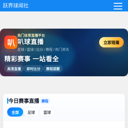
跃界球闻社
热门体育直播平台
叭球直播
叭
立即观看
足球 / 篮球 / 比分 / 赛程 / 热门资讯
精彩赛事 一站看全
高清直播
即时比分
赛程提醒