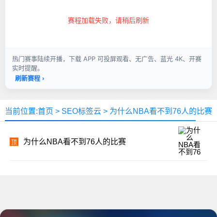
当前位置:
首页
>
SEO标签云
>
为什么NBA看不到76人的比赛
为什么NBA看不到76人的比赛
顶