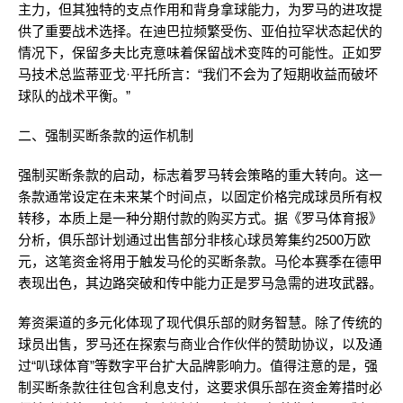
主力，但其独特的支点作用和背身拿球能力，为罗马的进攻提
供了重要战术选择。在迪巴拉频繁受伤、亚伯拉罕状态起伏的
情况下，保留多夫比克意味着保留战术变阵的可能性。正如罗
马技术总监蒂亚戈·平托所言：“我们不会为了短期收益而破坏
球队的战术平衡。”
二、强制买断条款的运作机制
强制买断条款的启动，标志着罗马转会策略的重大转向。这一
条款通常设定在未来某个时间点，以固定价格完成球员所有权
转移，本质上是一种分期付款的购买方式。据《罗马体育报》
分析，俱乐部计划通过出售部分非核心球员筹集约2500万欧
元，这笔资金将用于触发马伦的买断条款。马伦本赛季在德甲
表现出色，其边路突破和传中能力正是罗马急需的进攻武器。
筹资渠道的多元化体现了现代俱乐部的财务智慧。除了传统的
球员出售，罗马还在探索与商业合作伙伴的赞助协议，以及通
过“叭球体育”等数字平台扩大品牌影响力。值得注意的是，强
制买断条款往往包含利息支付，这要求俱乐部在资金筹措时必