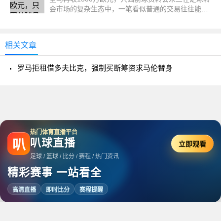
会市场的复杂生态中，一笔看似普通的交易往往能引
发连锁反应...
相关文章
罗马拒租借多夫比克，强制买断筹资求马伦替身
热门体育直播平台
叭球直播
叭
立即观看
足球 / 篮球 / 比分 / 赛程 / 热门资讯
精彩赛事 一站看全
高清直播
即时比分
赛程提醒