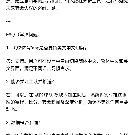
患。建立更科学的决策机制，引入数据分析工具，是罗马避免
未来转会失误的必经之路。
---
FAQ（常见问题）
1. “叭球体育”app是否支持英文中文切换？
答：支持。用户可在设置中自由切换简体中文、繁体中文和英
文界面，满足不同语言习惯需求。
2. 能否关注主队并推送？
答：可以。在“我的球队”模块添加主队后，系统将实时推送该
队的赛程、比分、转会新闻及深度分析，确保不错过任何重要
动态。
3. 数据是否准确？