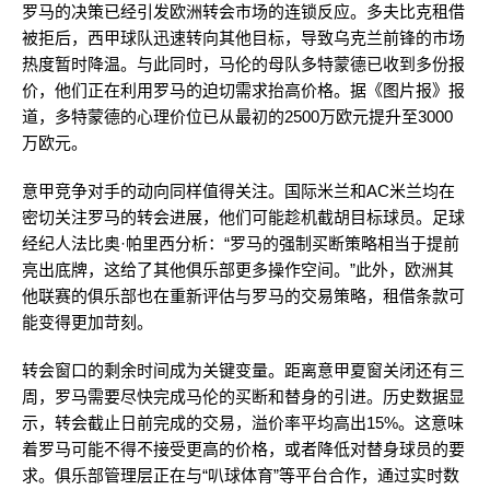
罗马的决策已经引发欧洲转会市场的连锁反应。多夫比克租借
被拒后，西甲球队迅速转向其他目标，导致乌克兰前锋的市场
热度暂时降温。与此同时，马伦的母队多特蒙德已收到多份报
价，他们正在利用罗马的迫切需求抬高价格。据《图片报》报
道，多特蒙德的心理价位已从最初的2500万欧元提升至3000
万欧元。
意甲竞争对手的动向同样值得关注。国际米兰和AC米兰均在
密切关注罗马的转会进展，他们可能趁机截胡目标球员。足球
经纪人法比奥·帕里西分析：“罗马的强制买断策略相当于提前
亮出底牌，这给了其他俱乐部更多操作空间。”此外，欧洲其
他联赛的俱乐部也在重新评估与罗马的交易策略，租借条款可
能变得更加苛刻。
转会窗口的剩余时间成为关键变量。距离意甲夏窗关闭还有三
周，罗马需要尽快完成马伦的买断和替身的引进。历史数据显
示，转会截止日前完成的交易，溢价率平均高出15%。这意味
着罗马可能不得不接受更高的价格，或者降低对替身球员的要
求。俱乐部管理层正在与“叭球体育”等平台合作，通过实时数