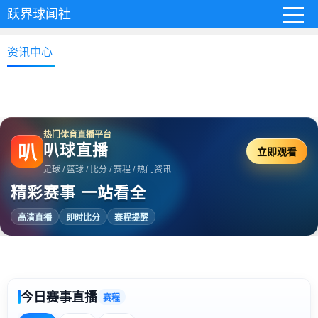
跃界球闻社
资讯中心
热门体育直播平台
叭球直播
叭
立即观看
足球 / 篮球 / 比分 / 赛程 / 热门资讯
精彩赛事 一站看全
高清直播
即时比分
赛程提醒