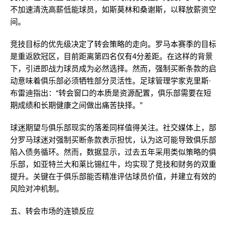
不加速清洗高薪低能球员，如斯莫林和桑谢斯，以释放薪资空
间。
竞技目标的优先级决定了转会策略的走向。罗马本赛季的目标
是重返欧冠区，目前距离第四名仅有4分差距。在这样的背景
下，引进即战力球员成为必然选择。然而，强制买断条款的启
动意味着俱乐部必须牺牲部分灵活性。足球管理学家克里斯·
布雷迪指出：“转会窗口的本质是资源配置，俱乐部需要在短
期成绩和长期健康之间做出痛苦抉择。”
球迷期望与俱乐部现实的落差同样值得关注。社交媒体上，部
分罗马球迷对强制买断条款表示担忧，认为这可能导致俱乐部
陷入债务循环。然而，数据显示，过去五年采用类似策略的俱
乐部，如亚特兰大和莱比锡红牛，均实现了竞技和财务的双重
提升。关键在于俱乐部能否精准评估球员价值，并建立有效的
风险对冲机制。
五、转会市场的连锁反应