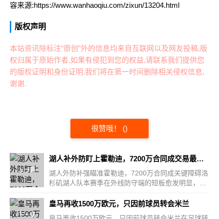
容来源:https://www.wanhaoqiu.com/zixun/13204.html
版权声明
本站资讯除标注“原创”外的信息均来自互联网以及网友投稿,版
权归属于原始作者,如果有侵犯到您的权益,请联系我们提供您
的版权证明和身份证明,我们将在第一时间删除相关侵权信息,
谢谢.
很赞哦！
(
)
湖人补外防盯上霍勒迪，7200万合同成交易最大阻碍
上一篇
湖人外防补强瞄准霍勒迪，7200万合同成关键障碍洛
杉矶湖人队本赛季在外线防守端的短板愈发明显，管
理层将补强...
皇马再收1500万欧元，只因前球员转会米兰
下一篇
皇马再收1500万欧元，只因前球员转会米兰在足球转