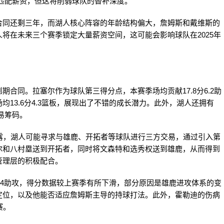
基本匹配薪资，但这将削弱球队的替补深度。
合同还剩三年，而湖人核心阵容的年龄结构偏大，詹姆斯和戴维斯的
将在未来三个赛季锁定大量薪资空间，这可能会影响球队在2025年
合同。拉塞尔作为球队第三得分点，本赛季场均贡献17.8分6.2助
13.6分4.3篮板，展现出了不错的成长潜力。此外，湖人还拥有
交易筹码。
露，湖人可能寻求与雄鹿、开拓者等球队进行三方交易，通过引入第
尔和八村塁送到开拓者，同时将文森特和选秀权送到雄鹿，从而得到
管理层的积极配合。
5.4助攻，得分数据较上赛季有所下滑，部分原因是雄鹿进攻体系的变
定位，以及他能否适应詹姆斯主导的持球打法。此外，霍勒迪的伤病
赛。