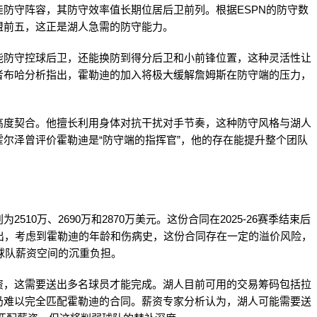
防守阵容，其防守效率值长期位居后卫前列。根据ESPN的防守数
盟前五，这正是湖人急需的防守能力。
能防守控球后卫，还能换防到得分后卫和小前锋位置，这种灵活性让
者布哈分析指出，霍勒迪的加入将极大缓解詹姆斯在防守端的压力，
高度契合。他擅长利用身体对抗干扰对手节奏，这种防守风格与湖人
尔泽曾评价霍勒迪是“防守端的指挥官”，他的存在能提升整个团队
10万、2690万和2870万美元。这份合同在2025-26赛季结束后
出，考虑到霍勒迪的年龄和伤病史，这份合同存在一定的溢价风险，
为球队薪资空间的沉重负担。
资，这需要送出多名球员才能完成。湖人目前可用的交易筹码包括拉
仍难以完全匹配霍勒迪的合同。薪资专家分析认为，湖人可能需要送