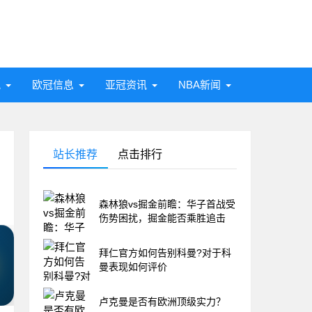
讯
欧冠信息
亚冠资讯
NBA新闻
站长推荐
点击排行
森林狼vs掘金前瞻：华子首战受
伤势困扰，掘金能否乘胜追击
拜仁官方如何告别科曼?对于科
曼表现如何评价
卢克曼是否有欧洲顶级实力？