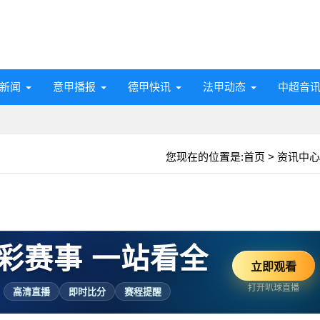
新闻
意甲播报
德甲快讯
法甲动态
中超音
您现在的位置是:
首页
>
资讯中心
彩赛事 一站看全
立即观看
打开叭球直播
高清直播
即时比分
赛程提醒