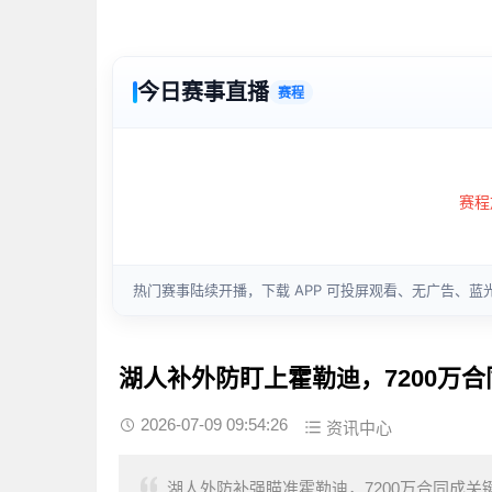
湖人补外防盯上霍勒迪，7200万
2026-07-09 09:54:26
资讯中心
湖人外防补强瞄准霍勒迪，7200万合同成