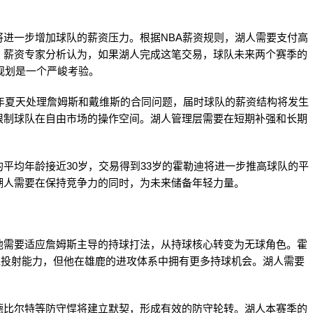
进一步增加球队的薪资压力。根据NBA薪资规则，湖人需要支付高
。薪资专家分析认为，如果湖人完成这笔交易，球队未来两个赛季的
务规划是一个严峻考验。
5年夏天处理詹姆斯和戴维斯的合同问题，届时球队的薪资结构将发生
限制球队在自由市场的操作空间。湖人管理层需要在短期补强和长期
平均年龄接近30岁，交易得到33岁的霍勒迪将进一步推高球队的平
湖人需要在保持竞争力的同时，为未来储备年轻力量。
他需要适应詹姆斯主导的持球打法，从持球核心转变为无球角色。霍
外线投射能力，但他在雄鹿的进攻体系中拥有更多持球机会。湖人需要
德比尔特等防守悍将建立默契，形成有效的防守轮转。湖人本赛季的