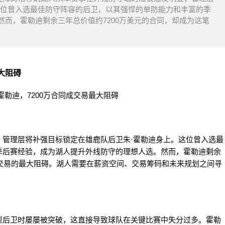
这位曾入选最佳防守阵容的后卫，以其强悍的单防能力和丰富的季
而，霍勒迪剩余三年总价值约7200万美元的合同，却成为这笔
大阻碍
，管理层将补强目标锁定在雄鹿队后卫朱·霍勒迪身上。这位曾入选最
季后赛经验，成为湖人提升外线防守的理想人选。然而，霍勒迪剩余
在交易的最大阻碍。湖人需要在薪资空间、交易筹码和未来规划之间寻
型后卫时屡屡被突破，这直接导致球队在关键比赛中失分过多。霍勒