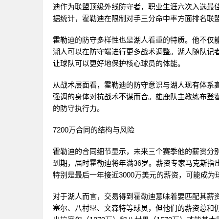
迪作为联盟顶级外线防守者，职业生涯六次入选最佳
据统计，霍勒迪在限制对手三分命中率方面排名联
霍勒迪的防守多样性也是湖人看重的特质。他不仅
湖人可以在防守端进行更多战术调整。湖人随队记
让球队可以更好地保护核心球员的体能。
从战术层面看，霍勒迪的防守意识与湖人现有体系
强调的身体对抗战术不谋而合。雄鹿队主教练布登霍
的防守执行力。
7200万合同的结构与风险
霍勒迪的合同细节显示，未来三个赛季他的薪资分别为25
到期，届时霍勒迪将年满36岁。薪资专家马克斯指
特别是最后一年接近3000万美元的薪资，可能成
对于湖人而言，交易得到霍勒迪意味着要匹配其薪
塞尔、八村塁、文森特等球员，但他们的薪资总和