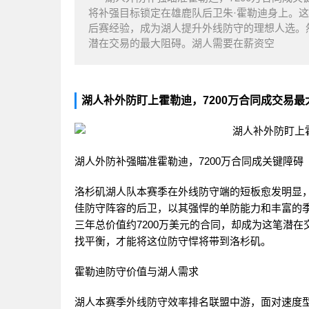
将补强目标锁定在雄鹿队后卫朱·霍勒迪身上。
后赛经验，成为湖人提升外线防守的理想人选。然
潜在交易的最大阻碍。湖人需要在薪资空
湖人补外防盯上霍勒迪，7200万合同成交易最
湖人外防补强瞄准霍勒迪，7200万合同成关键障碍
洛杉矶湖人队本赛季在外线防守端的短板愈发明显
佳防守阵容的后卫，以其强悍的单防能力和丰富的
三年总价值约7200万美元的合同，却成为这笔潜
找平衡，才能将这位防守悍将带到洛杉矶。
霍勒迪防守价值与湖人需求
湖人本赛季外线防守效率排名联盟中游，面对速度