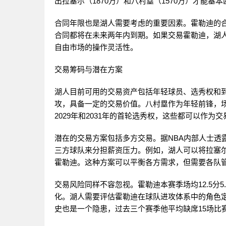
出拉塞尔（1870万）和八村塁（1570万）才能
合同年限也是湖人需要考虑的重要因素。霍勒迪的
合同都将在未来两年内到期。如果交易霍勒迪，湖人
自由市场的操作灵活性。
交易筹码与潜在方案
湖人目前可用的交易资产包括年轻球员、选秀权和到期
攻，具备一定的交易价值。八村塁作为年轻前锋，场均
2029年和2031年的首轮选秀权，这些都可以作为
潜在的交易方案包括多方交易。据NBA内部人士透
三方球队来分担薪资压力。例如，湖人可以将拉塞
霍勒迪。这种方案可以平衡各方需求，但需要各队
交易风险同样不容忽视。霍勒迪本赛季场均12.5分
化。湖人需要评估霍勒迪在球队进攻体系中的角色
史也是一个隐患，过去三个赛季他平均缺席15场比