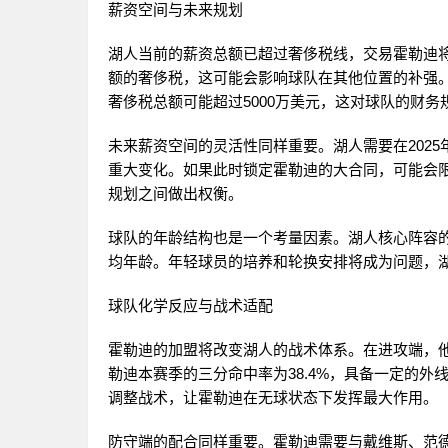
薪资空间与未来规划
湖人当前的薪资总额已超过奢侈税线，交易霍勒迪将
额的奢侈税，这可能会影响球队在其他位置的补强
奢侈税总额可能超过5000万美元，这对球队的财
未来薪资空间的灵活性同样重要。湖人需要在202
重大变化。如果此时锁定霍勒迪的大合同，可能会
规划之间做出权衡。
球队的年龄结构也是一个考量因素。湖人核心阵容的
均年龄。年轻球员的培养和轮换安排将成为问题，
球队化学反应与战术适配
霍勒迪的加盟将改变湖人的战术体系。在进攻端，
勒迪本赛季的三分命中率为38.4%，具备一定的
调整战术，让霍勒迪在无球状态下发挥最大作用。
防守端的配合同样重要。霍勒迪需要与戴维斯、范