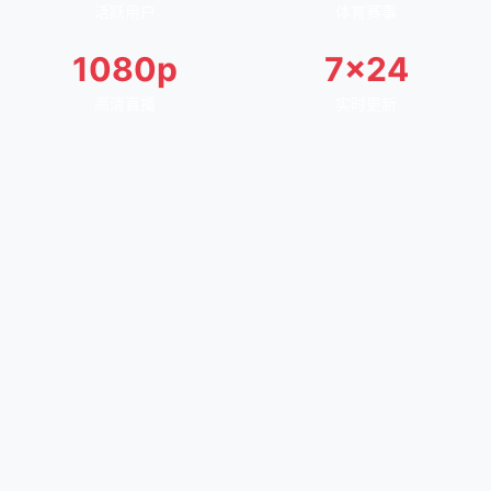
活跃用户
体育赛事
1080p
7×24
高清直播
实时更新