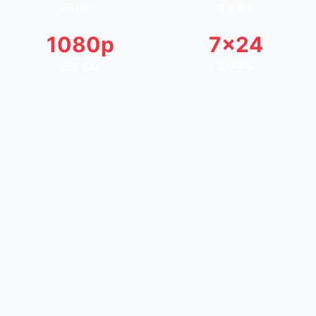
活跃用户
体育赛事
1080p
7×24
高清直播
实时更新