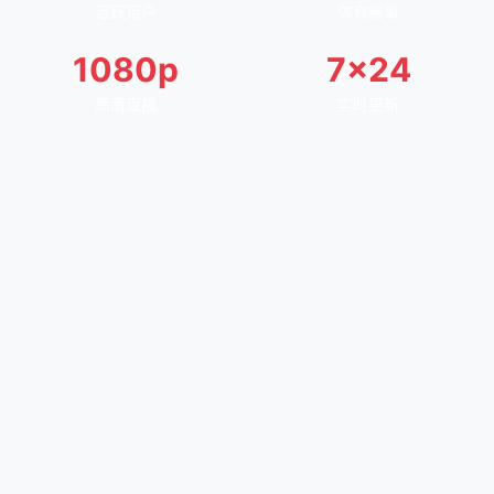
活跃用户
体育赛事
1080p
7×24
高清直播
实时更新