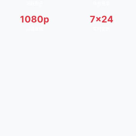
活跃用户
体育赛事
1080p
7×24
高清直播
实时更新