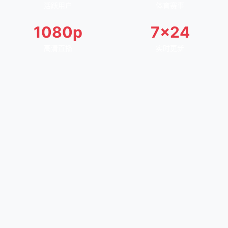
活跃用户
体育赛事
1080p
7×24
高清直播
实时更新