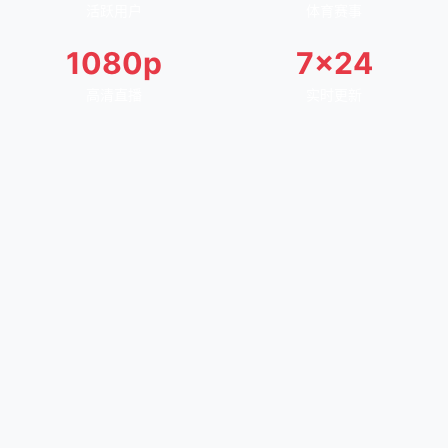
活跃用户
体育赛事
1080p
7×24
高清直播
实时更新