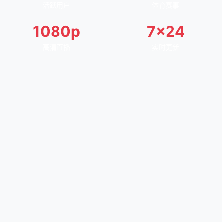
活跃用户
体育赛事
1080p
7×24
高清直播
实时更新