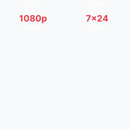
活跃用户
体育赛事
1080p
7×24
高清直播
实时更新