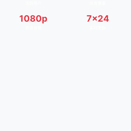
活跃用户
体育赛事
1080p
7×24
高清直播
实时更新