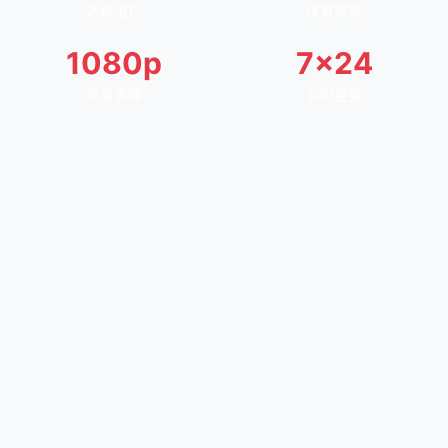
活跃用户
体育赛事
1080p
7×24
高清直播
实时更新