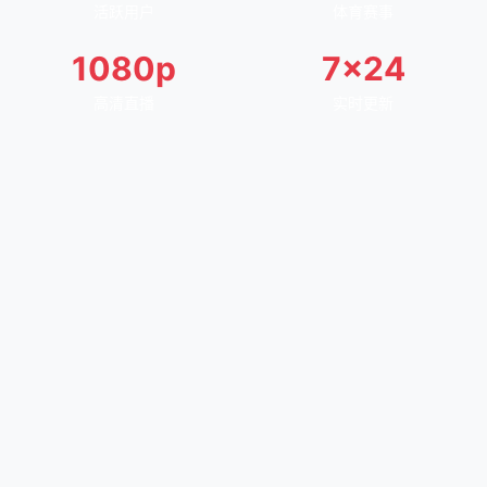
活跃用户
体育赛事
1080p
7×24
高清直播
实时更新