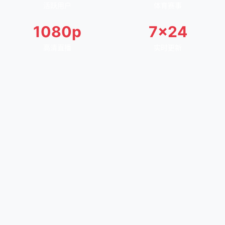
活跃用户
体育赛事
1080p
7×24
高清直播
实时更新