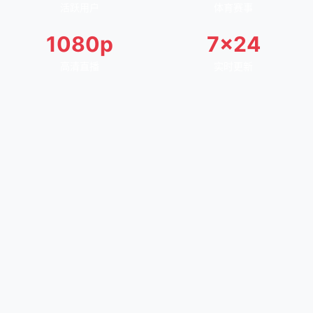
活跃用户
体育赛事
1080p
7×24
高清直播
实时更新